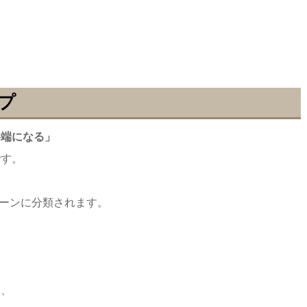
プ
半端になる」
です。
ターンに分類されます。
き、