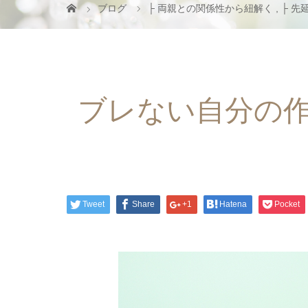
ブログ
├ 両親との関係性から紐解く
,
├ 先
ブレない自分の作
Tweet
Share
+1
Hatena
Pocket