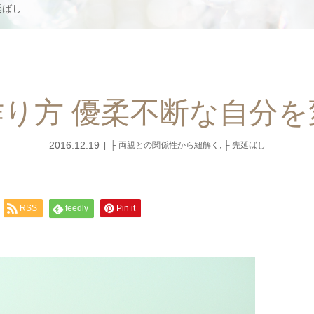
延ばし
り方 優柔不断な自分
2016.12.19
├ 両親との関係性から紐解く
,
├ 先延ばし
RSS
feedly
Pin it