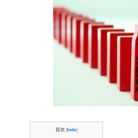
目次
[
hide
]