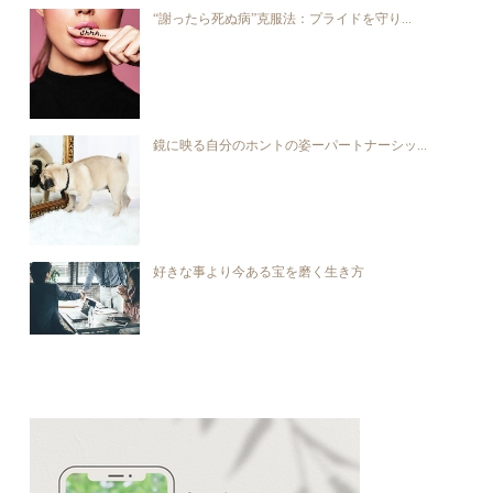
“謝ったら死ぬ病”克服法：プライドを守り...
鏡に映る自分のホントの姿ーパートナーシッ...
好きな事より今ある宝を磨く生き方