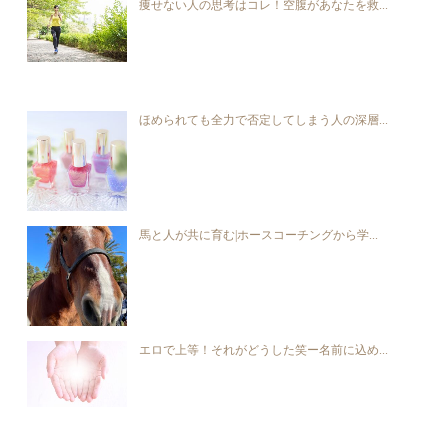
痩せない人の思考はコレ！空腹があなたを救...
ほめられても全力で否定してしまう人の深層...
馬と人が共に育む|ホースコーチングから学...
エロで上等！それがどうした笑ー名前に込め...