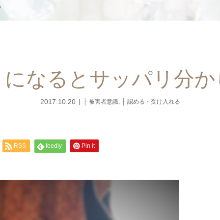
る
とになるとサッパリ分か
2017.10.20
├ 被害者意識
,
├ 認める・受け入れる
RSS
feedly
Pin it