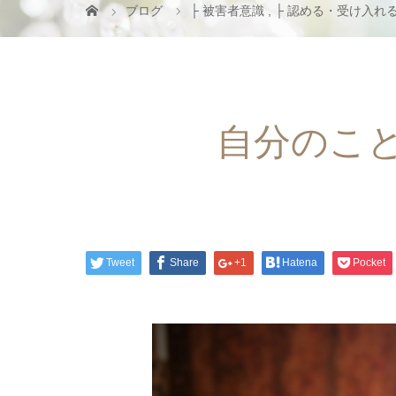
ブログ
├ 被害者意識
,
├ 認める・受け入れ
自分のこ
Tweet
Share
+1
Hatena
Pocket