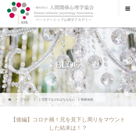
BLOG
ブログ
├ 完璧でなければならない
,
├ 無価値感
【後編】コロナ禍！兄を見下し周りをマウント
した結末は！？