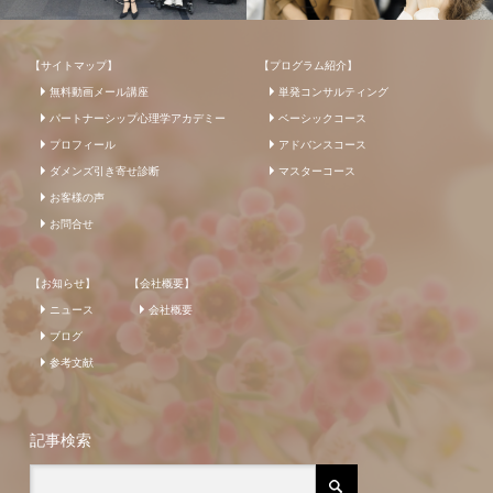
【サイトマップ】
【プログラム紹介】
無料動画メール講座
単発コンサルティング
パートナーシップ心理学アカデミー
ベーシックコース
プロフィール
アドバンスコース
ダメンズ引き寄せ診断
マスターコース
お客様の声
お問合せ
【お知らせ】
【会社概要】
ニュース
会社概要
ブログ
参考文献
記事検索