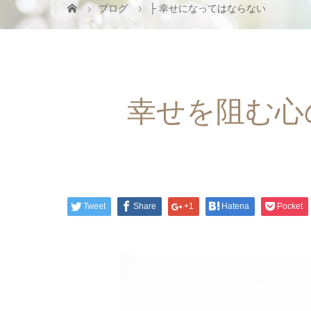
ブログ
├ 幸せになってはならない
幸せを阻む心
Tweet
Share
+1
Hatena
Pocket