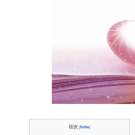
目次
[
hide
]