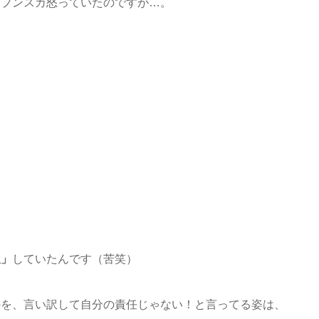
とプンスカ怒っていたのですが…。
訳」
していたんです（苦笑）
のを、言い訳して自分の責任じゃない！と言ってる姿は、