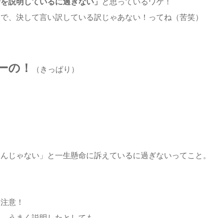
情を説明しているに過ぎない」
と思っているワケ！
けで、決して言い訳している訳じゃあない！ってね（苦笑）
ーの！
（きっぱり）
いんじゃない」と一生懸命に訴えているに過ぎないってこと。
要注意！
に、うまく説明したとしても