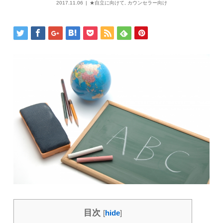
2017.11.06
★自立に向けて
,
カウンセラー向け
目次
[
hide
]