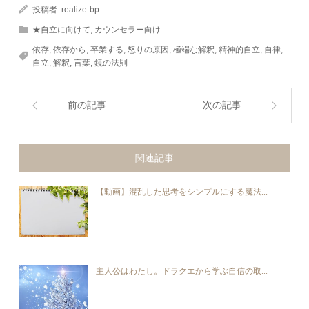
投稿者:
realize-bp
★自立に向けて
,
カウンセラー向け
依存
,
依存から
,
卒業する
,
怒りの原因
,
極端な解釈
,
精神的自立
,
自律
,
自立
,
解釈
,
言葉
,
鏡の法則
前の記事
次の記事
関連記事
【動画】混乱した思考をシンプルにする魔法...
主人公はわたし。ドラクエから学ぶ自信の取...