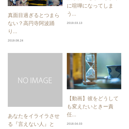
に喧嘩になってしま
う...
真面目過ぎるとつまら
ない？高円寺阿波踊
2019.03.13
り...
2019.08.24
【動画】彼をどうして
も変えたいときー責
任...
あなたをイライラさせ
る『言えない人』と
2018.04.03