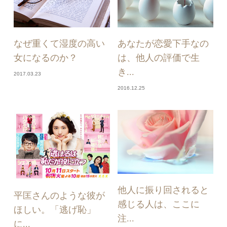
なぜ重くて湿度の高い
あなたが恋愛下手なの
女になるのか？
は、他人の評価で生
き...
2017.03.23
2016.12.25
他人に振り回されると
平匡さんのような彼が
感じる人は、ここに
ほしい。「逃げ恥」
注...
に...