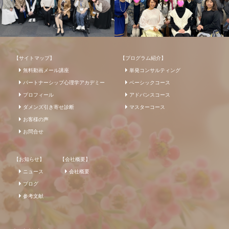
【サイトマップ】
【プログラム紹介】
無料動画メール講座
単発コンサルティング
パートナーシップ心理学アカデミー
ベーシックコース
プロフィール
アドバンスコース
ダメンズ引き寄せ診断
マスターコース
お客様の声
お問合せ
【お知らせ】
【会社概要】
ニュース
会社概要
ブログ
参考文献