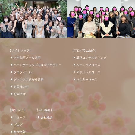
【サイトマップ】
【プログラム紹介】
無料動画メール講座
単発コンサルティング
パートナーシップ心理学アカデミー
ベーシックコース
プロフィール
アドバンスコース
ダメンズ引き寄せ診断
マスターコース
お客様の声
お問合せ
【お知らせ】
【会社概要】
ニュース
会社概要
ブログ
参考文献