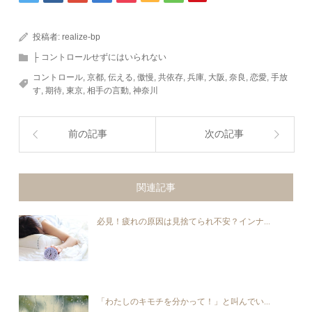
投稿者:
realize-bp
├ コントロールせずにはいられない
コントロール
,
京都
,
伝える
,
傲慢
,
共依存
,
兵庫
,
大阪
,
奈良
,
恋愛
,
手放
す
,
期待
,
東京
,
相手の言動
,
神奈川
前の記事
次の記事
関連記事
必見！疲れの原因は見捨てられ不安？インナ...
「わたしのキモチを分かって！」と叫んでい...