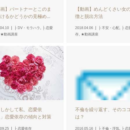
動画】パートナーとこのま
【動画】めんどくさい女
けるかどうかの見極め...
徴と脱出方法
,
,
04.10
├ DV・モラハラ
├ 恋愛
2018.04.06
├ 不安・心配
├ 恋
,
,
★動画講座
存
★動画講座
もしかして私、恋愛依
不倫を繰り返す、そのコ
？」恋愛依存の傾向と対策
は？
,
09.25
├ 恋愛依存
2016.05.16
├ 不倫・浮気
├ 