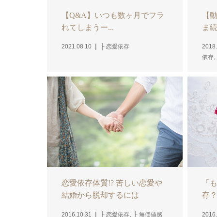
【Q&A】いつも数ヶ月でフラ
【
れてしまうー...
ま続
2021.08.10
├ 恋愛依存
2018.
依存
恋愛依存体質!? 苦しい恋愛や
「
結婚から脱却するには
存
ー...
,
2016.10.31
├ 恋愛依存
├ 無価値感
2016.