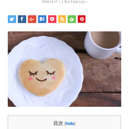
2019.11.17
├ 甘えてはならない
目次
[
hide
]