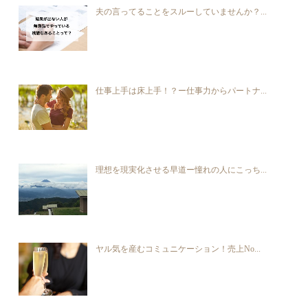
夫の言ってることをスルーしていませんか？...
仕事上手は床上手！？ー仕事力からパートナ...
理想を現実化させる早道ー憧れの人にこっち...
ヤル気を産むコミュニケーション！売上No...