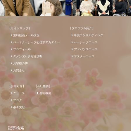
【サイトマップ】
【プログラム紹介】
無料動画メール講座
単発コンサルティング
パートナーシップ心理学アカデミー
ベーシックコース
プロフィール
アドバンスコース
ダメンズ引き寄せ診断
マスターコース
お客様の声
お問合せ
【お知らせ】
【会社概要】
ニュース
会社概要
ブログ
参考文献
記事検索