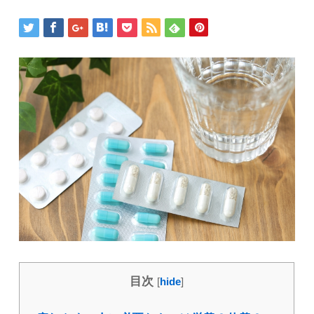
目次
[
hide
]