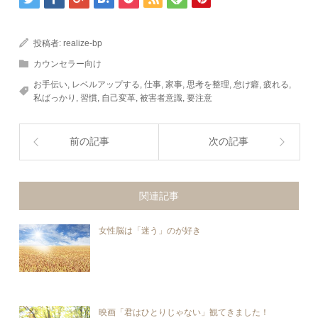
投稿者:
realize-bp
カウンセラー向け
お手伝い
,
レベルアップする
,
仕事
,
家事
,
思考を整理
,
怠け癖
,
疲れる
,
私ばっかり
,
習慣
,
自己変革
,
被害者意識
,
要注意
前の記事
次の記事
関連記事
女性脳は「迷う」のが好き
映画「君はひとりじゃない」観てきました！