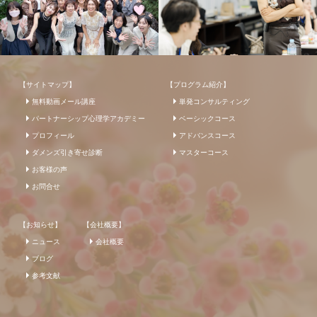
【サイトマップ】
【プログラム紹介】
無料動画メール講座
単発コンサルティング
パートナーシップ心理学アカデミー
ベーシックコース
プロフィール
アドバンスコース
ダメンズ引き寄せ診断
マスターコース
お客様の声
お問合せ
【お知らせ】
【会社概要】
ニュース
会社概要
ブログ
参考文献